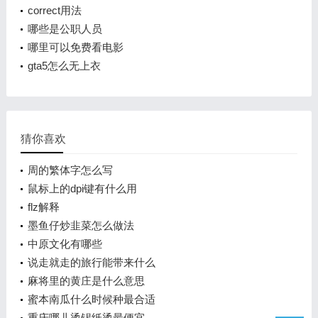
correct用法
哪些是公职人员
哪里可以免费看电影
gta5怎么无上衣
猜你喜欢
周的繁体字怎么写
鼠标上的dpi键有什么用
flz解释
墨鱼仔炒韭菜怎么做法
中原文化有哪些
说走就走的旅行能带来什么
麻将里的黄庄是什么意思
蜜本南瓜什么时候种最合适
重庆哪儿烫锡纸烫最便宜