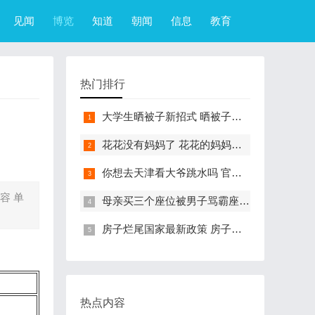
见闻
博览
知道
朝闻
信息
教育
热门排行
大学生晒被子新招式 晒被子新花样实在太机智
花花没有妈妈了 花花的妈妈是哪只大熊猫
你想去天津看大爷跳水吗 官方回应天津大爷跳水成打卡点
容 单
母亲买三个座位被男子骂霸座 女子买3个座位被无座大爷骂哭怎么回事
房子烂尾国家最新政策 房子烂尾了该找哪个部门解决?
热点内容