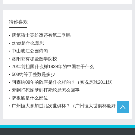
猜你喜欢
落第骑士英雄谭还有第二季吗
ctnet是什么意思
中山岐江公园诗句
洛阳都有哪些医学院校
70年前祖国什么样1939年的中国在干什么
509约等于整数是多少
阿森纳08年的阵容是什么样的？（实况足球2011妖
人？）
梦到打死蛇梦到打死蛇是怎么回事
驴板筋是什么部位
广州恒大参加过几次世俱杯？（广州恒大世俱杯最好
战绩？）