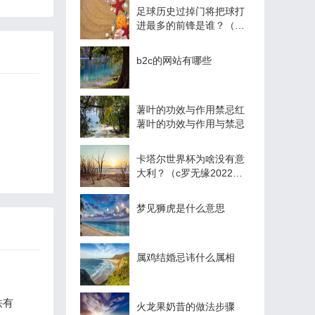
足球历史过掉门将把球打
进最多的前锋是谁？（守
门员进球什么意思？）
b2c的网站有哪些
薯叶的功效与作用禁忌红
薯叶的功效与作用与禁忌
卡塔尔世界杯为啥没有意
大利？（c罗无缘2022世
界杯了嘛？）
梦见狮虎是什么意思
属鸡结婚忌讳什么属相
铁有
火龙果奶昔的做法步骤