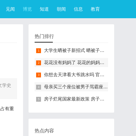
见闻
博览
知道
朝闻
信息
教育
热门排行
大学生晒被子新招式 晒被子新花样实在太机智
花花没有妈妈了 花花的妈妈是哪只大熊猫
你想去天津看大爷跳水吗 官方回应天津大爷跳水成打卡点
文学史
母亲买三个座位被男子骂霸座 女子买3个座位被无座大爷骂哭怎么回事
房子烂尾国家最新政策 房子烂尾了该找哪个部门解决?
上占有重
热点内容