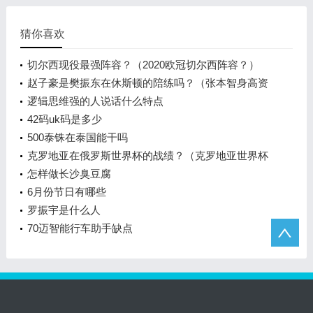
猜你喜欢
切尔西现役最强阵容？（2020欧冠切尔西阵容？）
赵子豪是樊振东在休斯顿的陪练吗？（张本智身高资
料？）
逻辑思维强的人说话什么特点
42码uk码是多少
500泰铢在泰国能干吗
克罗地亚在俄罗斯世界杯的战绩？（克罗地亚世界杯
小组赛战绩？）
怎样做长沙臭豆腐
6月份节日有哪些
罗振宇是什么人
70迈智能行车助手缺点