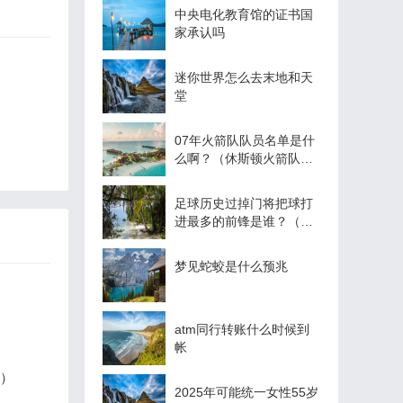
中央电化教育馆的证书国
家承认吗
迷你世界怎么去末地和天
堂
07年火箭队队员名单是什
么啊？（休斯顿火箭队的
球员盘点？）
足球历史过掉门将把球打
进最多的前锋是谁？（守
门员进球什么意思？）
梦见蛇蛟是什么预兆
atm同行转账什么时候到
帐
？）
2025年可能统一女性55岁