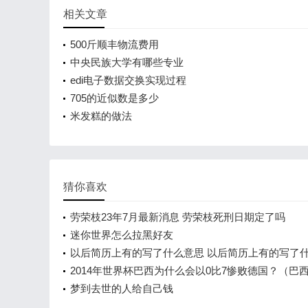
相关文章
500斤顺丰物流费用
中央民族大学有哪些专业
edi电子数据交换实现过程
705的近似数是多少
米发糕的做法
猜你喜欢
劳荣枝23年7月最新消息 劳荣枝死刑日期定了吗
迷你世界怎么拉黑好友
以后简历上有的写了什么意思 以后简历上有的写了
况
2014年世界杯巴西为什么会以0比7惨败德国？（巴
德国原因？）
梦到去世的人给自己钱