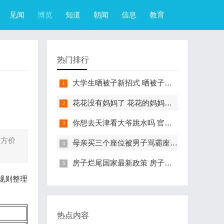
见闻
博览
知道
朝闻
信息
教育
热门排行
大学生晒被子新招式 晒被子新花样实在太机智
花花没有妈妈了 花花的妈妈是哪只大熊猫
你想去天津看大爷跳水吗 官方回应天津大爷跳水成打卡点
官方价
母亲买三个座位被男子骂霸座 女子买3个座位被无座大爷骂哭怎么回事
房子烂尾国家最新政策 房子烂尾了该找哪个部门解决?
规则整理
热点内容