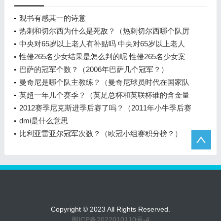
观书有感其一的诗意
热刺和切尔西为什么是死敌？（热刺切尔西哪个队厉
害？）
中央对65岁以上老人有补贴吗 中央对65岁以上老人
有补贴吗多少钱
性侵265名少女结果是怎么判的呢 性侵265名少女案
件起因是什么始末回顾
巴萨的冠军个数？（2006年巴萨几个冠军？）
曼奇尼是哪个队主教练？（曼奇尼球员时代在国家队
最好成绩？）
英超一年几个赛季？（英足总杯和英联杯谁的含金量
高？）
2012赛季尼克斯进季后赛了吗？（2011年小牛季后赛
对阵对手？）
dmi是什么意思
比利亚雷亚尔冠军次数？（欧冠小组赛积分榜？）
Copyright © 2023 All Rights Reserved.
闽ICP备2022010110号-4