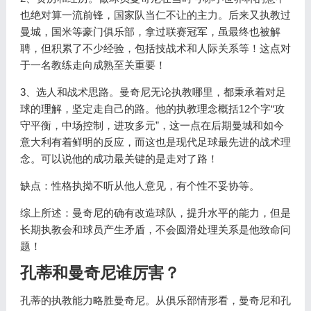
也绝对算一流前锋，国家队当仁不让的主力。后来又执教过
曼城，国米等豪门俱乐部，拿过联赛冠军，虽最终也被解
聘，但积累了不少经验，包括技战术和人际关系等！这点对
于一名教练走向成熟至关重要！
3、选人和战术思路。曼奇尼无论执教哪里，都秉承着对足
球的理解，坚定走自己的路。他的执教理念概括12个字“攻
守平衡，中场控制，进攻多元”，这一点在后期曼城和如今
意大利有着鲜明的反应，而这也是现代足球最先进的战术理
念。可以说他的成功最关键的是走对了路！
缺点：性格执拗不听从他人意见，有个性不妥协等。
综上所述：曼奇尼的确有改造球队，提升水平的能力，但是
长期执教会和球员产生矛盾，不会圆滑处理关系是他致命问
题！
孔蒂和曼奇尼谁厉害？
孔蒂的执教能力略胜曼奇尼。从俱乐部情形看，曼奇尼和孔