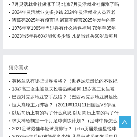
每月有多少钱
7月灵活就业社保涨了吗 北京7月灵活就业社保涨了吗
2024年灵活就业交多少钱 2024年灵活就业人员养老
金政策是什么
诸葛亮2025年有预言吗 诸葛亮预言2025年发生的事
是什么
1976年至1985年当过兵有什么待遇福利 76年至85年
当过兵有什么待遇
2023当5年兵60岁能领多少钱 凡是当过兵60岁后每月
大概有多少钱
猜你喜欢
英格兰队有哪些世界名将？（世界足坛最长的不败纪
录？）
18岁高三女生被姐夫投毒后续如何 18岁高三女生被
姐夫投毒案件始末回顾
巴西对克罗地亚交手战绩？（巴西vs克罗地亚男足比
分？）
恒大巅峰主力阵容？（2011年10月11日国足VS伊拉
克国足队长是谁？）
以后简历上有的写了什么意思 以后简历上有的写了什
么情况
求大神给制定一个月足球训练计划？（足球中锋怎么
训练？）
2021足球最佳年轻球员排行？（cba历届最佳星锐球
员？）
2023当5年兵60岁能领多少钱 凡是当过兵60岁后每月