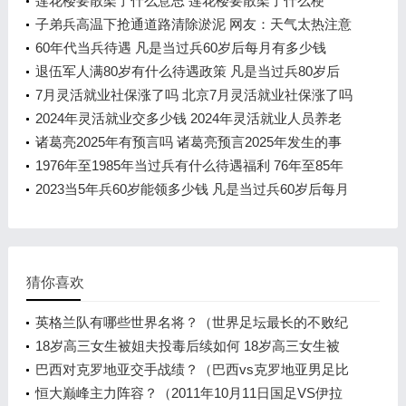
么情况
莲花楼要散架了什么意思 莲花楼要散架了什么梗
子弟兵高温下抢通道路清除淤泥 网友：天气太热注意
防暑也注意安全
60年代当兵待遇 凡是当过兵60岁后每月有多少钱
退伍军人满80岁有什么待遇政策 凡是当过兵80岁后
每月有多少钱
7月灵活就业社保涨了吗 北京7月灵活就业社保涨了吗
2024年灵活就业交多少钱 2024年灵活就业人员养老
金政策是什么
诸葛亮2025年有预言吗 诸葛亮预言2025年发生的事
是什么
1976年至1985年当过兵有什么待遇福利 76年至85年
当过兵有什么待遇
2023当5年兵60岁能领多少钱 凡是当过兵60岁后每月
大概有多少钱
猜你喜欢
英格兰队有哪些世界名将？（世界足坛最长的不败纪
录？）
18岁高三女生被姐夫投毒后续如何 18岁高三女生被
姐夫投毒案件始末回顾
巴西对克罗地亚交手战绩？（巴西vs克罗地亚男足比
分？）
恒大巅峰主力阵容？（2011年10月11日国足VS伊拉