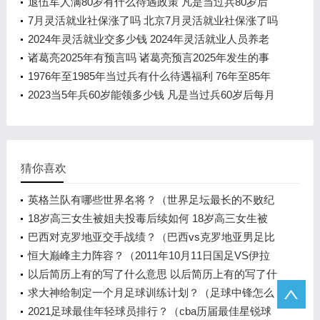
退伍军人满80岁有什么待遇政策 凡是当过兵80岁后
每月有多少钱
7月灵活就业社保涨了吗 北京7月灵活就业社保涨了吗
2024年灵活就业交多少钱 2024年灵活就业人员养老
金政策是什么
诸葛亮2025年有预言吗 诸葛亮预言2025年发生的事
是什么
1976年至1985年当过兵有什么待遇福利 76年至85年
当过兵有什么待遇
2023当5年兵60岁能领多少钱 凡是当过兵60岁后每月
大概有多少钱
猜你喜欢
英格兰队有哪些世界名将？（世界足坛最长的不败纪
录？）
18岁高三女生被姐夫投毒后续如何 18岁高三女生被
姐夫投毒案件始末回顾
巴西对克罗地亚交手战绩？（巴西vs克罗地亚男足比
分？）
恒大巅峰主力阵容？（2011年10月11日国足VS伊拉
克国足队长是谁？）
以后简历上有的写了什么意思 以后简历上有的写了什
么情况
求大神给制定一个月足球训练计划？（足球中锋怎么
训练？）
2021足球最佳年轻球员排行？（cba历届最佳星锐球