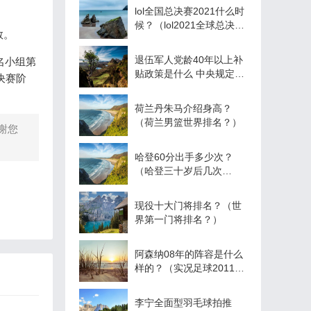
lol全国总决赛2021什么时
候？（lol2021全球总决赛
敦。
总共几轮？）
退伍军人党龄40年以上补
名小组第
贴政策是什么 中央规定40
决赛阶
年党龄的补助是真的吗
荷兰丹朱马介绍身高？
（荷兰男篮世界排名？）
谢您
哈登60分出手多少次？
（哈登三十岁后几次
50+？）
现役十大门将排名？（世
界第一门将排名？）
阿森纳08年的阵容是什么
样的？（实况足球2011妖
人？）
李宁全面型羽毛球拍推