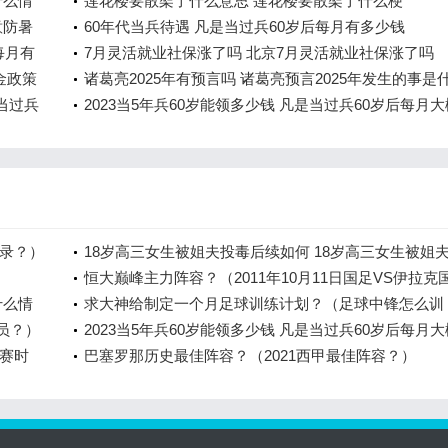
什么情
莲花楼要散架了什么意思 莲花楼要散架了什么梗
意防暑
60年代当兵待遇 凡是当过兵60岁后每月有多少钱
每月有
7月灵活就业社保涨了吗 北京7月灵活就业社保涨了吗
金政策
诸葛亮2025年有预言吗 诸葛亮预言2025年发生的事是
年当过兵
2023当5年兵60岁能领多少钱 凡是当过兵60岁后每月大
有多少钱
录？）
18岁高三女生被姐夫投毒后续如何 18岁高三女生被姐
毒案件始末回顾
恒大巅峰主力阵容？（2011年10月11日国足VS伊拉克
什么情
队长是谁？）
求大神给制定一个月足球训练计划？（足球中锋怎么训
球员？）
练？）
2023当5年兵60岁能领多少钱 凡是当过兵60岁后每月大
赛时
有多少钱
巴塞罗那历史最佳阵容？（2021西甲最佳阵容？）