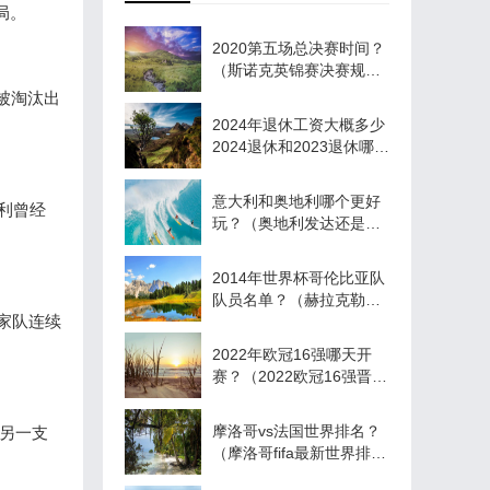
局。
2020第五场总决赛时间？
（斯诺克英锦赛决赛规
则？）
被淘汰出
2024年退休工资大概多少
2024退休和2023退休哪个
工资高
意大利和奥地利哪个更好
大利曾经
玩？（奥地利发达还是意
大利发达？）
2014年世界杯哥伦比亚队
队员名单？（赫拉克勒斯
国家队连续
在荷乙又叫什么？）
2022年欧冠16强哪天开
赛？（2022欧冠16强晋级
规则？）
摩洛哥vs法国世界排名？
的另一支
（摩洛哥fifa最新世界排
名？）