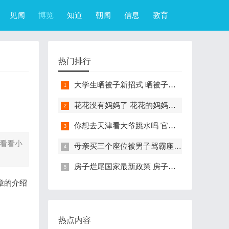
见闻
博览
知道
朝闻
信息
教育
热门排行
大学生晒被子新招式 晒被子新花样实在太机智
花花没有妈妈了 花花的妈妈是哪只大熊猫
你想去天津看大爷跳水吗 官方回应天津大爷跳水成打卡点
来看看小
母亲买三个座位被男子骂霸座 女子买3个座位被无座大爷骂哭怎么回事
房子烂尾国家最新政策 房子烂尾了该找哪个部门解决?
章的介绍
热点内容