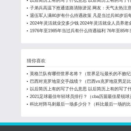
以后简历上有的写了什么意思 以后简历上有的写了
况
子弟兵高温下抢通道路清除淤泥 网友：天气太热注
也注意安全
退伍军人满80岁有什么待遇政策 凡是当过兵80岁后
多少钱
2024年灵活就业交多少钱 2024年灵活就业人员养老
是什么
1976年至1985年当过兵有什么待遇福利 76年至85
有什么待遇
猜你喜欢
英格兰队有哪些世界名将？（世界足坛最长的不败纪
巴西对克罗地亚交手战绩？（巴西vs克罗地亚男足比
分？）
以后简历上有的写了什么意思 以后简历上有的写了
况
2021足球最佳年轻球员排行？（cba历届最佳星锐
科比对阵马刺最后一场多少分？（科比最后一场的比
间？）