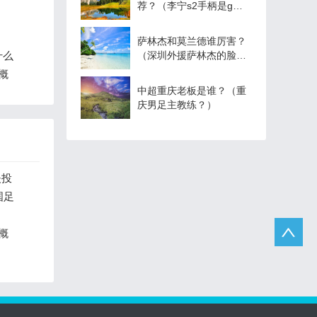
荐？（李宁s2手柄是g
几？）
萨林杰和莫兰德谁厉害？
什么
（深圳外援萨林杰的脸罩
有什么作用？）
概
中超重庆老板是谁？（重
庆男足主教练？）
夫投
国足
概