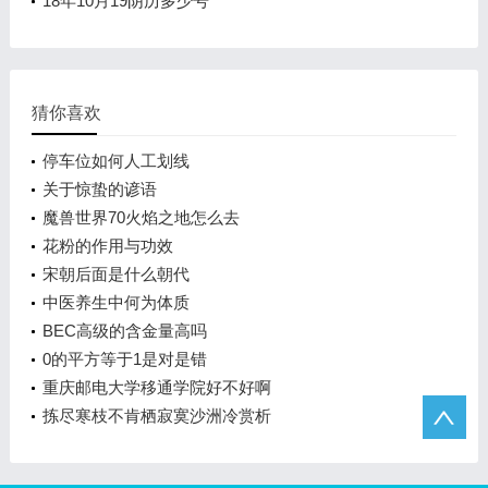
18年10月19阴历多少号
猜你喜欢
停车位如何人工划线
关于惊蛰的谚语
魔兽世界70火焰之地怎么去
花粉的作用与功效
宋朝后面是什么朝代
中医养生中何为体质
BEC高级的含金量高吗
0的平方等于1是对是错
重庆邮电大学移通学院好不好啊
拣尽寒枝不肯栖寂寞沙洲冷赏析