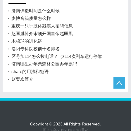
济南供暖时间是什么时候
麦博音箱质量怎么样
重庆一只手肢体残疾人招聘信息
赵匡胤简介宋朝开国皇帝赵匡胤
木棉球的进化链
洛阳专科院校前十名排名
区号加114怎么拨电话？（z114次列车运行停靠
站？）
济南哪里办年票森林公园办年票吗
share的用法和短语
赵奕欢简介
Copyright © 2023 All Rights Reserved.
闽ICP备2022010110号-4