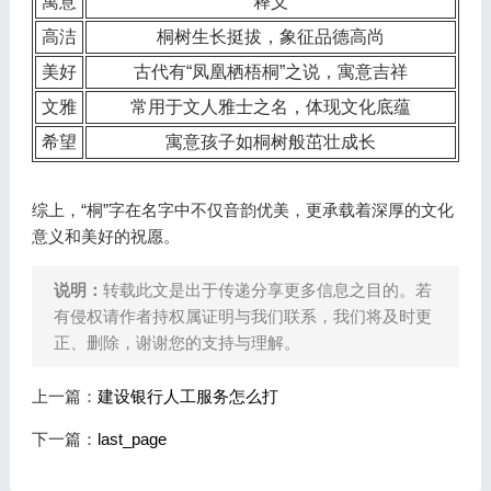
寓意
释义
高洁
桐树生长挺拔，象征品德高尚
美好
古代有“凤凰栖梧桐”之说，寓意吉祥
文雅
常用于文人雅士之名，体现文化底蕴
希望
寓意孩子如桐树般茁壮成长
综上，“桐”字在名字中不仅音韵优美，更承载着深厚的文化
意义和美好的祝愿。
说明：
转载此文是出于传递分享更多信息之目的。若
有侵权请作者持权属证明与我们联系，我们将及时更
正、删除，谢谢您的支持与理解。
上一篇：
建设银行人工服务怎么打
下一篇：
last_page